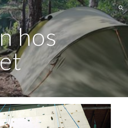
ion
n hos
et