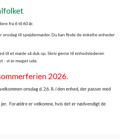
lfolket
ere fra 6 til 60 år.
r onsdag til spejdermøder. Du kan finde de enkelte enheder
ed til et møde så duk op. Skriv gerne til enhedslederen
et - vi er meget ude.
 sommerferien 2026.
velkommen onsdag d. 26. 8
.
i den enhed, der passer med
d jer. Forældre er velkomne, hvis det er nødvendigt de