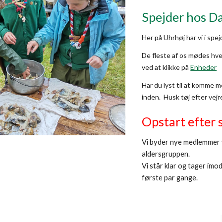
Spejder hos Da
Her på Uhrhøj har vi i spejd
De fleste af os mødes hve
ved at klikke på
Enheder
Har du lyst til at komme m
inden. Husk tøj efter vejr
Opstart efter
Vi byder nye medlemmer 
aldersgruppen.
Vi står klar og tager imo
første par gange.