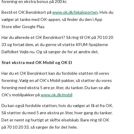
forening en ekstra bonus på 200 kr.
Bestil et OK Benzinkort på
www.ok.dk/lokalsporten
. Hvis du
vælger at tanke med OK-appen, så finder du den i App
Store eller Google Play.
Har du allerede et OK Benzinkort? Så ring til OK på 70 10 20
33 og fortæl dem, at du gerne vil støtte KFUM-Spejderne
Dalfolket Vejle nu. Og så sørger de for at ændre det.
Støt ekstra med OK Mobil og OK El
Har du et OK Benzinkort kan du fordoble støtten til vores
forening. Vælg en af OK’s Mobil-pakker, så støtter du vores
forening med ekstra 5 øre pr. liter, du tanker. Du kan se alle
OK’s mobilpakker på
www.ok.dk/mobil
Du kan også fordoble støtten, hvis du vælger at få el fra OK.
Så støtter du med 5 øre ekstra pr. liter, hver gang du tanker.
Det er nemt og hurtigt at skifte elselskab. Bare ring til OK
på 70 10 20 33, så sørger de for det hele.