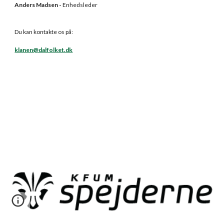
Anders Madsen
-
Enhedsleder
Du kan kontakte os på:
klanen@dalfolket.dk