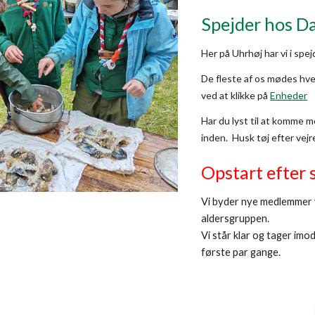
Spejder hos Da
Her på Uhrhøj har vi i spejd
De fleste af os mødes hve
ved at klikke på
Enheder
Har du lyst til at komme m
inden. Husk tøj efter vejr
Opstart efter
Vi byder nye medlemmer 
aldersgruppen.
Vi står klar og tager imo
første par gange.