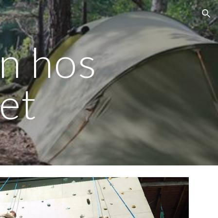
ion
n hos
et