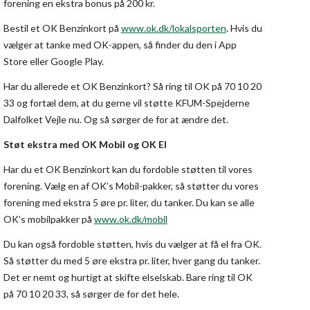
forening en ekstra bonus på 200 kr.
Bestil et OK Benzinkort på
www.ok.dk/lokalsporten
. Hvis du
vælger at tanke med OK-appen, så finder du den i App
Store eller Google Play.
Har du allerede et OK Benzinkort? Så ring til OK på 70 10 20
33 og fortæl dem, at du gerne vil støtte KFUM-Spejderne
Dalfolket Vejle nu. Og så sørger de for at ændre det.
Støt ekstra med OK Mobil og OK El
Har du et OK Benzinkort kan du fordoble støtten til vores
forening. Vælg en af OK’s Mobil-pakker, så støtter du vores
forening med ekstra 5 øre pr. liter, du tanker. Du kan se alle
OK’s mobilpakker på
www.ok.dk/mobil
Du kan også fordoble støtten, hvis du vælger at få el fra OK.
Så støtter du med 5 øre ekstra pr. liter, hver gang du tanker.
Det er nemt og hurtigt at skifte elselskab. Bare ring til OK
på 70 10 20 33, så sørger de for det hele.