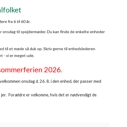
lfolket
ere fra 6 til 60 år.
r onsdag til spejdermøder. Du kan finde de enkelte enheder
ed til et møde så duk op. Skriv gerne til enhedslederen
et - vi er meget ude.
 sommerferien 2026.
velkommen onsdag d. 26. 8
.
i den enhed, der passer med
d jer. Forældre er velkomne, hvis det er nødvendigt de